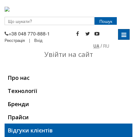
Пошук
+38 048 770-888-1
Перем
Реєстрація
|
Вхід
навігац
/
UA
RU
Увійти на сайт
Головна
Про компанію
Відгуки
Про нас
Технології
Бренди
Прайси
Відгуки клієнтів