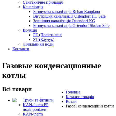
Сантехнічне приладдя
Каналізація
Безшумна каналізація Rehau Raupiano
Внутрішня каналізація Ostendorf HT Safe
Зовнішня каналізація Ostendorf KG
Безшумна каналізація Ostendorf Skolan Safe
Ізоляція
PE (Поліетилен)
ST (Каучук)
Лічильники води
Контакти
Газовые конденсационные
котлы
Всі товари
Головна
Каталог товарів
Труби та фітинги
Котли
KAN-therm PP
Газові конденсаційні котли
поліпропілен
KAN-therm