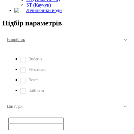
ST (Каучук)
Лічильники води
Підбір параметрів
Виробник
Buderus
Viessmann
Bosch
Italtherm
Ціна\грн