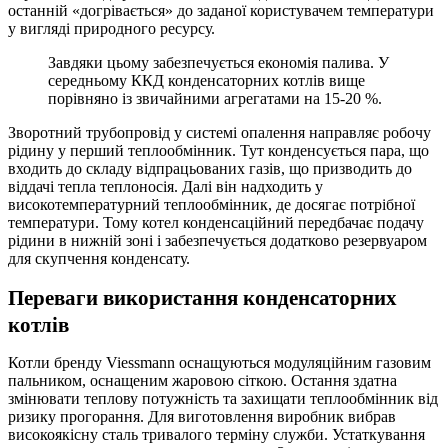
останній «догрівається» до заданої користувачем температури
у вигляді природного ресурсу.
Завдяки цьому забезпечується економія палива. У
середньому ККД конденсаторних котлів вище
порівняно із звичайними агрегатами на 15-20 %.
Зворотний трубопровід у системі опалення направляє робочу
рідину у перший теплообмінник. Тут конденсується пара, що
входить до складу відпрацьованих газів, що призводить до
віддачі тепла теплоносія. Далі він надходить у
високотемпературний теплообмінник, де досягає потрібної
температури. Тому котел конденсаційний передбачає подачу
рідини в нижній зоні і забезпечується додатково резервуаром
для скупчення конденсату.
Переваги використання конденсаторних
котлів
Котли бренду Viessmann оснащуються модуляційним газовим
пальником, оснащеним жаровою сіткою. Остання здатна
змінювати теплову потужність та захищати теплообмінник від
ризику прогорання. Для виготовлення виробник вибрав
високоякісну сталь тривалого терміну служби. Устаткування