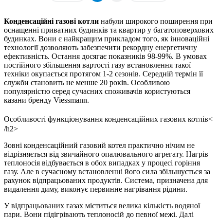
Конденсаційні газові котли
набули широкого поширення при
оснащенні приватних будинків та квартир у багатоповерхових
будинках. Вони є найкращим прикладом того, як інноваційні
технології дозволяють забезпечити рекордну енергетичну
ефективність. Остання досягає показників 98-99%. В умовах
постійного збільшення вартості газу встановлення такої
техніки окупається протягом 1-2 сезонів. Середній термін її
служби становить не менше 20 років. Особливою
популярністю серед сучасних споживачів користуються
казани бренду Viessmann.
Особливості функціонування конденсаційних газових котлів<
/h2>
Зовні конденсаційний газовий котел практично нічим не
відрізняється від звичайного опалювального агрегату. Нагрів
теплоносія відбувається в обох випадках у процесі горіння
газу. Але в сучасному встановленні його сила збільшується за
рахунок відпрацьованих продуктів. Система, призначена для
видалення диму, виконує первинне нагрівання рідини.
У відпрацьованих газах міститься велика кількість водяної
пари. Вони підігрівають теплоносій до певної межі. Далі