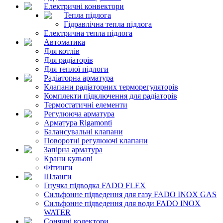
Електричні конвектори
Тепла підлога
Гідравлічна тепла підлога
Електрична тепла підлога
Автоматика
Для котлів
Для радіаторів
Для теплої підлоги
Радіаторна арматура
Клапани радіаторних терморегуляторів
Комплекти підключення для радіаторів
Термостатичні елементи
Регулююча арматура
Арматура Rigamonti
Балансувальні клапани
Поворотні регулюючі клапани
Запірна арматура
Крани кульові
Фітинги
Шланги
Гнучка підводка FADO FLEX
Сильфонне підведення для газу FADO INOX GAS
Сильфонне підведення для води FADO INOX
WATER
Сонячні колектори