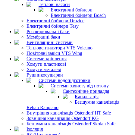
Теплові насоси
Електричні бойлери
Електричні бойлери Bosch
Електричні бойлери Drazice
Електричні бойлери Tesy
Розширювальні баки
Мембранні баки
Вентиляційні системи
Тепловентилятори VTS Volcano
Повітряні завіси VTS Wing
Системи кріплення
Хомути пластикові
Хомути металеві
Рушникосушарки
Системи водопідготовки
Системи захисту від потопу
Сантехнічне приладдя
Каналізація
Безшумна каналізація
Rehau Raupiano
Внутрішня каналізація Ostendorf HT Safe
Зовнішня каналізація Ostendorf KG
Безшумна каналізація Ostendorf Skolan Safe
Ізоляція
PE (Поліетилен)