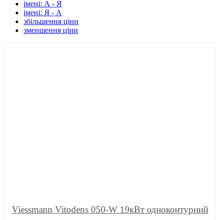
імені: А - Я
імені: Я - А
збільшення ціни
зменшення ціни
Viessmann Vitodens 050-W 19кВт одноконтурний