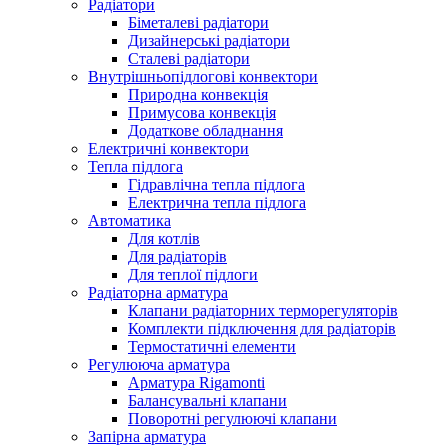
Радіатори
Біметалеві радіатори
Дизайнерські радіатори
Сталеві радіатори
Внутрішньопідлогові конвектори
Природна конвекція
Примусова конвекція
Додаткове обладнання
Електричні конвектори
Тепла підлога
Гідравлічна тепла підлога
Електрична тепла підлога
Автоматика
Для котлів
Для радіаторів
Для теплої підлоги
Радіаторна арматура
Клапани радіаторних терморегуляторів
Комплекти підключення для радіаторів
Термостатичні елементи
Регулююча арматура
Арматура Rigamonti
Балансувальні клапани
Поворотні регулюючі клапани
Запірна арматура