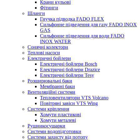
Крани кульові
Фітинги
Шланги
Гнучка підводка FADO FLEX
Сильфонне підведення для газу FADO INOX
GAS
Сильфонне підведення для води FADO
INOX WATER
Сонячні колектори
Теплові насоси
Електричні бойлери
Електричні бойлери Bosch
Електричні бойлери Drazice
Електричні бойлери Tesy
Розширювальні баки
Мембранні баки
Вентиляційні системи
Тепловентилятори VTS Volcano
Повітряні завіси VTS Wing
Системи кріплення
Хомути пластикові
Хомути металеві
Рушникосушарки
Системи водопідготовки
Системи захисту від потопу