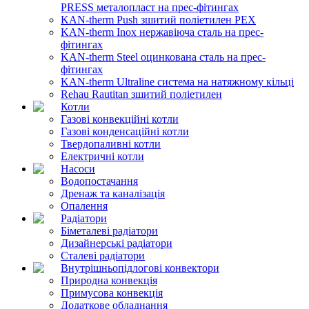
PRESS металопласт на прес-фітингах
KAN-therm Push зшитий поліетилен PEX
KAN-therm Inox нержавіюча сталь на прес-
фітингах
KAN-therm Steel оцинкована сталь на прес-
фітингах
KAN-therm Ultraline система на натяжному кільці
Rehau Rautitan зшитий поліетилен
Котли
Газові конвекційні котли
Газові конденсаційні котли
Твердопаливні котли
Електричні котли
Насоси
Водопостачання
Дренаж та каналізація
Опалення
Радіатори
Біметалеві радіатори
Дизайнерські радіатори
Сталеві радіатори
Внутрішньопідлогові конвектори
Природна конвекція
Примусова конвекція
Додаткове обладнання