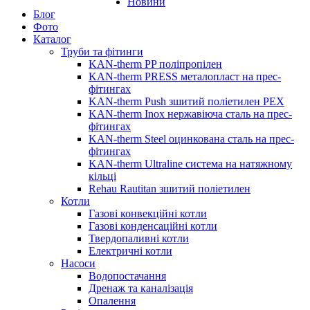
Новини
Блог
Фото
Каталог
Труби та фітинги
KAN-therm PP поліпропілен
KAN-therm PRESS металопласт на прес-
фітингах
KAN-therm Push зшитий поліетилен PEX
KAN-therm Inox нержавіюча сталь на прес-
фітингах
KAN-therm Steel оцинкована сталь на прес-
фітингах
KAN-therm Ultraline система на натяжному
кільці
Rehau Rautitan зшитий поліетилен
Котли
Газові конвекційні котли
Газові конденсаційні котли
Твердопаливні котли
Електричні котли
Насоси
Водопостачання
Дренаж та каналізація
Опалення