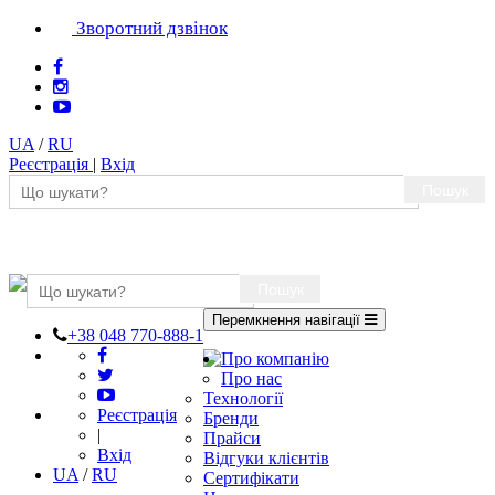
Зворотний дзвінок
UA
/
RU
Реєстрація
|
Вхід
Пошук
Пошук
Перемкнення навігації
+38 048 770-888-1
Про компанію
Про нас
Технології
Реєстрація
Бренди
|
Прайси
Вхід
Відгуки клієнтів
UA
/
RU
Сертифікати