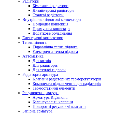
Радіатори
Біметалеві радіатори
Дизайнерські радіатори
Сталеві радіатори
Внутрішньопідлогові конвектори
Природна конвекція
Примусова конвекція
Додаткове обладнання
Електричні конвектори
Тепла підлога
Гідравлічна тепла підлога
Електрична тепла підлога
Автоматика
Для котлів
Для радіаторів
Для теплої підлоги
Радіаторна арматура
Клапани радіаторних терморегуляторів
Комплекти підключення для радіаторів
Термостатичні елементи
Регулююча арматура
Арматура Rigamonti
Балансувальні клапани
Поворотні регулюючі клапани
Запірна арматура