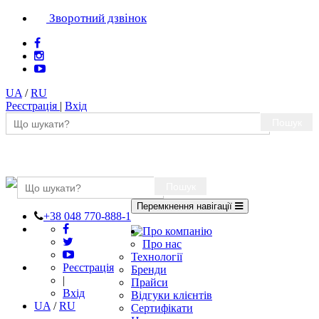
Зворотний дзвінок
UA
/
RU
Реєстрація
|
Вхід
Пошук
Пошук
Перемкнення навігації
+38 048 770-888-1
Про компанію
Про нас
Технології
Реєстрація
Бренди
|
Прайси
Вхід
Відгуки клієнтів
UA
/
RU
Сертифікати