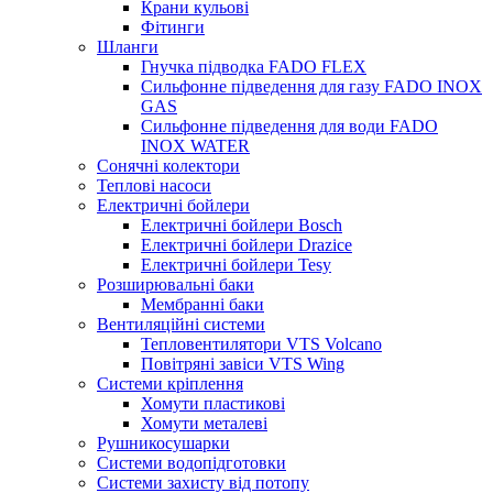
Крани кульові
Фітинги
Шланги
Гнучка підводка FADO FLEX
Сильфонне підведення для газу FADO INOX
GAS
Сильфонне підведення для води FADO
INOX WATER
Сонячні колектори
Теплові насоси
Електричні бойлери
Електричні бойлери Bosch
Електричні бойлери Drazice
Електричні бойлери Tesy
Розширювальні баки
Мембранні баки
Вентиляційні системи
Тепловентилятори VTS Volcano
Повітряні завіси VTS Wing
Системи кріплення
Хомути пластикові
Хомути металеві
Рушникосушарки
Системи водопідготовки
Системи захисту від потопу