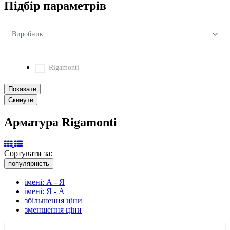
Підбір параметрів
Виробник
Rigamonti
Арматура Rigamonti
Сортувати за:
популярність
імені: А - Я
імені: Я - А
збільшення ціни
зменшення ціни