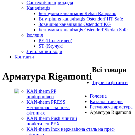
Сантехнічне приладдя
Каналізація
Безшумна каналізація Rehau Raupiano
Внутрішня каналізація Ostendorf HT Safe
Зовнішня каналізація Ostendorf KG
Безшумна каналізація Ostendorf Skolan Safe
Ізоляція
PE (Поліетилен)
ST (Каучук)
Лічильники води
Контакти
Всі товари
Арматура Rigamonti
Труби та фітинги
KAN-therm PP
Головна
поліпропілен
Каталог товарів
KAN-therm PRESS
Регулююча арматура
металопласт на прес-
Арматура Rigamonti
фітингах
KAN-therm Push зшитий
поліетилен PEX
KAN-therm Inox нержавіюча сталь на прес-
фітингах