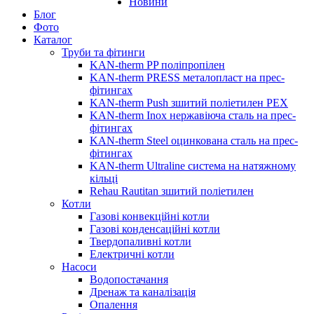
Новини
Блог
Фото
Каталог
Труби та фітинги
KAN-therm PP поліпропілен
KAN-therm PRESS металопласт на прес-
фітингах
KAN-therm Push зшитий поліетилен PEX
KAN-therm Inox нержавіюча сталь на прес-
фітингах
KAN-therm Steel оцинкована сталь на прес-
фітингах
KAN-therm Ultraline система на натяжному
кільці
Rehau Rautitan зшитий поліетилен
Котли
Газові конвекційні котли
Газові конденсаційні котли
Твердопаливні котли
Електричні котли
Насоси
Водопостачання
Дренаж та каналізація
Опалення