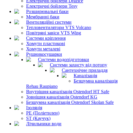
Електричні бойлери Drazice
Електричні бойлери Tesy
Розширювальні баки
Мембранні баки
Вентиляційні системи
Тепловентилятори VTS Volcano
Повітряні завіси VTS Wing
Системи кріплення
Хомути пластикові
Хомути металеві
Рушникосушарки
Системи водопідготовки
Системи захисту від потопу
Сантехнічне приладдя
Каналізація
Безшумна каналізація
Rehau Raupiano
Внутрішня каналізація Ostendorf HT Safe
Зовнішня каналізація Ostendorf KG
Безшумна каналізація Ostendorf Skolan Safe
Ізоляція
PE (Поліетилен)
ST (Каучук)
Лічильники води