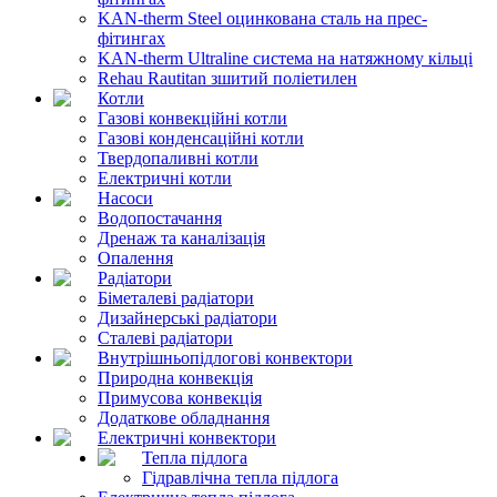
KAN-therm Steel оцинкована сталь на прес-
фітингах
KAN-therm Ultraline система на натяжному кільці
Rehau Rautitan зшитий поліетилен
Котли
Газові конвекційні котли
Газові конденсаційні котли
Твердопаливні котли
Електричні котли
Насоси
Водопостачання
Дренаж та каналізація
Опалення
Радіатори
Біметалеві радіатори
Дизайнерські радіатори
Сталеві радіатори
Внутрішньопідлогові конвектори
Природна конвекція
Примусова конвекція
Додаткове обладнання
Електричні конвектори
Тепла підлога
Гідравлічна тепла підлога