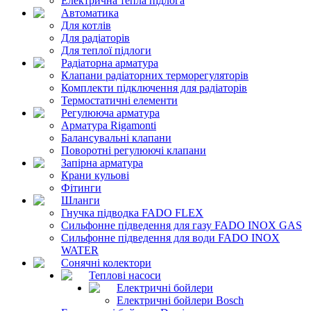
Електрична тепла підлога
Автоматика
Для котлів
Для радіаторів
Для теплої підлоги
Радіаторна арматура
Клапани радіаторних терморегуляторів
Комплекти підключення для радіаторів
Термостатичні елементи
Регулююча арматура
Арматура Rigamonti
Балансувальні клапани
Поворотні регулюючі клапани
Запірна арматура
Крани кульові
Фітинги
Шланги
Гнучка підводка FADO FLEX
Сильфонне підведення для газу FADO INOX GAS
Сильфонне підведення для води FADO INOX
WATER
Сонячні колектори
Теплові насоси
Електричні бойлери
Електричні бойлери Bosch