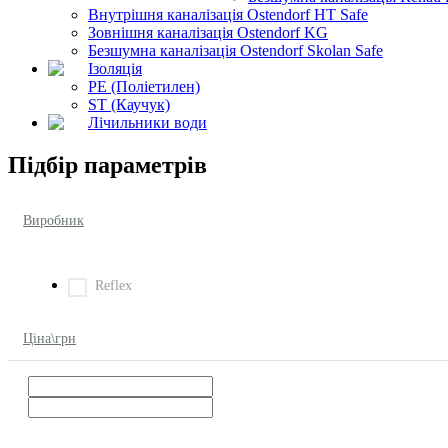
Внутрішня каналізація Ostendorf HT Safe
Зовнішня каналізація Ostendorf KG
Безшумна каналізація Ostendorf Skolan Safe
Ізоляція
PE (Поліетилен)
ST (Каучук)
Лічильники води
Підбір параметрів
Виробник
Reflex
Ціна\грн