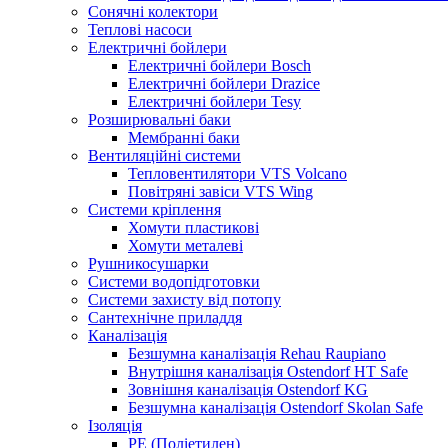
Сонячні колектори
Теплові насоси
Електричні бойлери
Електричні бойлери Bosch
Електричні бойлери Drazice
Електричні бойлери Tesy
Розширювальні баки
Мембранні баки
Вентиляційні системи
Тепловентилятори VTS Volcano
Повітряні завіси VTS Wing
Системи кріплення
Хомути пластикові
Хомути металеві
Рушникосушарки
Системи водопідготовки
Системи захисту від потопу
Сантехнічне приладдя
Каналізація
Безшумна каналізація Rehau Raupiano
Внутрішня каналізація Ostendorf HT Safe
Зовнішня каналізація Ostendorf KG
Безшумна каналізація Ostendorf Skolan Safe
Ізоляція
PE (Поліетилен)