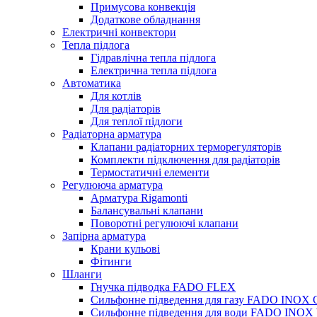
Примусова конвекція
Додаткове обладнання
Електричні конвектори
Тепла підлога
Гідравлічна тепла підлога
Електрична тепла підлога
Автоматика
Для котлів
Для радіаторів
Для теплої підлоги
Радіаторна арматура
Клапани радіаторних терморегуляторів
Комплекти підключення для радіаторів
Термостатичні елементи
Регулююча арматура
Арматура Rigamonti
Балансувальні клапани
Поворотні регулюючі клапани
Запірна арматура
Крани кульові
Фітинги
Шланги
Гнучка підводка FADO FLEX
Сильфонне підведення для газу FADO INOX
Сильфонне підведення для води FADO INO