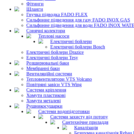
Фітинги
Шланги
Гнучка підводка FADO FLEX
Сильфонне підведення для газу FADO INOX GAS
Сильфонне підведення для води FADO INOX WAT
Сонячні колектори
Теплові насоси
Електричні бойлери
Електричні бойлери Bosch
Електричні бойлери Drazice
Електричні бойлери Tesy
Розширювальні баки
Мембранні баки
Вентиляційні системи
Тепловентилятори VTS Volcano
Повітряні завіси VTS Wing
Системи кріплення
Хомути пластикові
Хомути металеві
Рушникосушарки
Системи водопідготовки
Системи захисту від потопу
Сантехнічне приладдя
Каналізація
Безшумна каналізація Rehau 