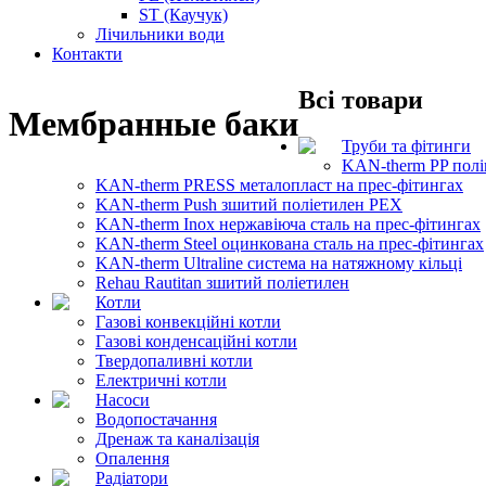
ST (Каучук)
Лічильники води
Контакти
Всі товари
Мембранные баки
Труби та фітинги
KAN-therm PP полі
KAN-therm PRESS металопласт на прес-фітингах
KAN-therm Push зшитий поліетилен PEX
KAN-therm Inox нержавіюча сталь на прес-фітингах
KAN-therm Steel оцинкована сталь на прес-фітингах
KAN-therm Ultraline система на натяжному кільці
Rehau Rautitan зшитий поліетилен
Котли
Газові конвекційні котли
Газові конденсаційні котли
Твердопаливні котли
Електричні котли
Насоси
Водопостачання
Дренаж та каналізація
Опалення
Радіатори