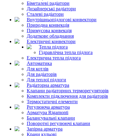
Біметалеві радіатори
Дизайнерські радіатори
Сталеві радіатори
Внутрішньопідлогові конвектори
Природна конвекція
Примусова конвекція
Додаткове обладнання
Електричні конвектори
Тепла підлога
Гідравлічна тепла підлога
Електрична тепла підлога
Автоматика
Для котлів
Для радіаторів
Для теплої підлоги
Радіаторна арматура
Клапани радіаторних терморегуляторів
Комплекти підключення для радіаторів
Термостатичні елементи
Регулююча арматура
Арматура Rigamonti
Балансувальні клапани
Поворотні регулюючі клапани
Запірна арматура
Крани кульові