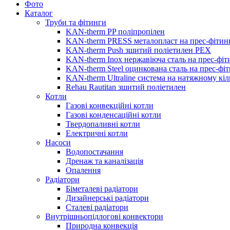
Фото
Каталог
Труби та фітинги
KAN-therm PP поліпропілен
KAN-therm PRESS металопласт на прес-фітин
KAN-therm Push зшитий поліетилен PEX
KAN-therm Inox нержавіюча сталь на прес-фіт
KAN-therm Steel оцинкована сталь на прес-фі
KAN-therm Ultraline система на натяжному кіл
Rehau Rautitan зшитий поліетилен
Котли
Газові конвекційні котли
Газові конденсаційні котли
Твердопаливні котли
Електричні котли
Насоси
Водопостачання
Дренаж та каналізація
Опалення
Радіатори
Біметалеві радіатори
Дизайнерські радіатори
Сталеві радіатори
Внутрішньопідлогові конвектори
Природна конвекція