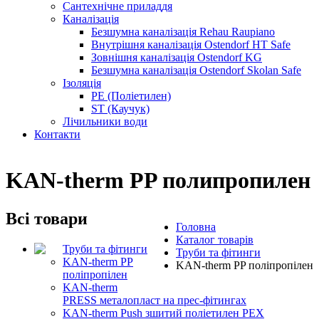
Сантехнічне приладдя
Каналізація
Безшумна каналізація Rehau Raupiano
Внутрішня каналізація Ostendorf HT Safe
Зовнішня каналізація Ostendorf KG
Безшумна каналізація Ostendorf Skolan Safe
Ізоляція
PE (Поліетилен)
ST (Каучук)
Лічильники води
Контакти
KAN-therm PP полипропилен
Всі товари
Головна
Каталог товарів
Труби та фітинги
Труби та фітинги
KAN-therm PP
KAN-therm PP поліпропілен
поліпропілен
KAN-therm
PRESS металопласт на прес-фітингах
KAN-therm Push зшитий поліетилен PEX