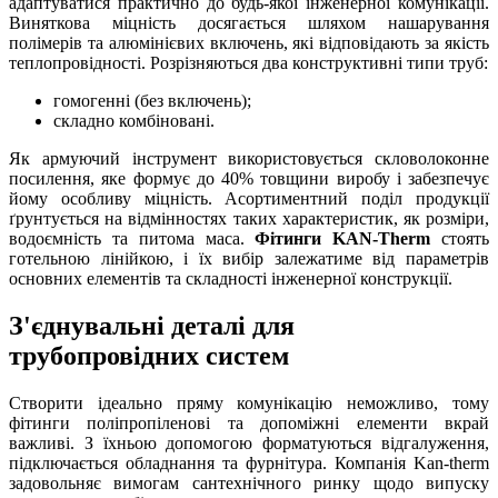
адаптуватися практично до будь-якої інженерної комунікації.
Виняткова міцність досягається шляхом нашарування
полімерів та алюмінієвих включень, які відповідають за якість
теплопровідності. Розрізняються два конструктивні типи труб:
гомогенні (без включень);
складно комбіновані.
Як армуючий інструмент використовується скловолоконне
посилення, яке формує до 40% товщини виробу і забезпечує
йому особливу міцність. Асортиментний поділ продукції
ґрунтується на відмінностях таких характеристик, як розміри,
водоємність та питома маса.
Фітинги KAN-Therm
стоять
готельною лінійкою, і їх вибір залежатиме від параметрів
основних елементів та складності інженерної конструкції.
З'єднувальні деталі для
трубопровідних систем
Створити ідеально пряму комунікацію неможливо, тому
фітинги поліпропіленові та допоміжні елементи вкрай
важливі. З їхньою допомогою форматуються відгалуження,
підключається обладнання та фурнітура. Компанія Kan-therm
задовольняє вимогам сантехнічного ринку щодо випуску