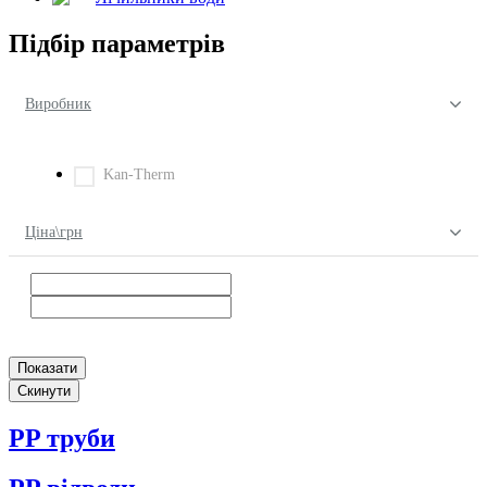
Підбір параметрів
Виробник
Kan-Therm
Ціна\грн
PP труби