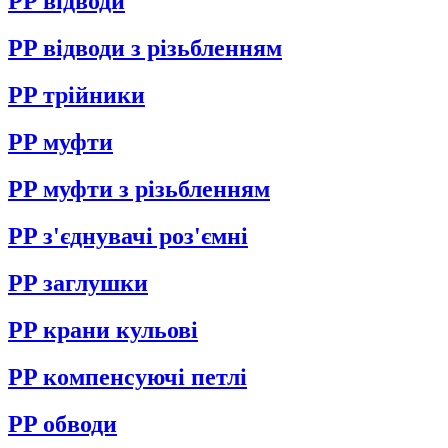
PP відводи
PP відводи з різьбленням
PP трійники
PP муфти
PP муфти з різьбленням
PP з'єднувачі роз'ємні
PP заглушки
PP крани кульові
PP компенсуючі петлі
PP обводи