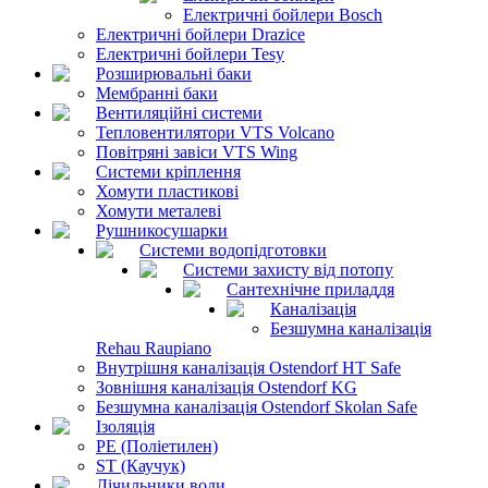
Електричні бойлери Bosch
Електричні бойлери Drazice
Електричні бойлери Tesy
Розширювальні баки
Мембранні баки
Вентиляційні системи
Тепловентилятори VTS Volcano
Повітряні завіси VTS Wing
Системи кріплення
Хомути пластикові
Хомути металеві
Рушникосушарки
Системи водопідготовки
Системи захисту від потопу
Сантехнічне приладдя
Каналізація
Безшумна каналізація
Rehau Raupiano
Внутрішня каналізація Ostendorf HT Safe
Зовнішня каналізація Ostendorf KG
Безшумна каналізація Ostendorf Skolan Safe
Ізоляція
PE (Поліетилен)
ST (Каучук)
Лічильники води