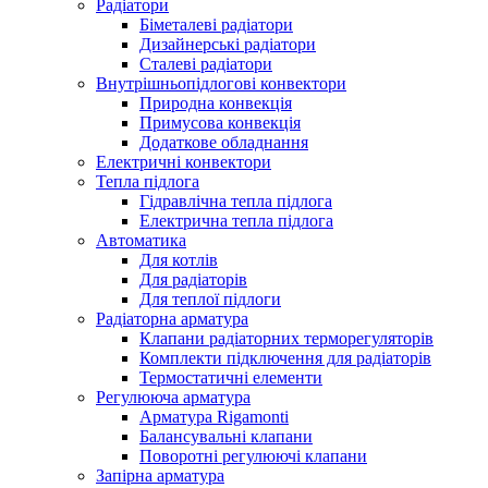
Радіатори
Біметалеві радіатори
Дизайнерські радіатори
Сталеві радіатори
Внутрішньопідлогові конвектори
Природна конвекція
Примусова конвекція
Додаткове обладнання
Електричні конвектори
Тепла підлога
Гідравлічна тепла підлога
Електрична тепла підлога
Автоматика
Для котлів
Для радіаторів
Для теплої підлоги
Радіаторна арматура
Клапани радіаторних терморегуляторів
Комплекти підключення для радіаторів
Термостатичні елементи
Регулююча арматура
Арматура Rigamonti
Балансувальні клапани
Поворотні регулюючі клапани
Запірна арматура