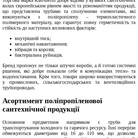
Торгова марка Kan-therm добре відома у вузьких сантехнічних
колах європейським рівнем якості та різноманіттям продукції,
що представлена ​​трубами та сполучними елементами, які
виконуються з поліпропілену – термопластичного
полімерного матеріалу, що гарантує повну герметичність та
стійкість до наступних впливових факторів:
внутрішній тиск;
механічні навантаження;
вібрація та корозія;
бактеріальна руйнація.
Бренд пропонує не тільки штучні вироби, а й готові системні
рішення, які добре показали себе в комунікаціях тепло- та
водопостачання. Крім того, товари широко використовуються
у промислових, сільськогосподарських та вентиляційних
трубопроводах.
Асортимент поліпропіленової
сантехнічної продукції
Основним предметним напрямком є ​​труби для
транспортування холодного та гарячого ресурсу. Їхні перерізи
обмежуються діаметрами від 16 до 110 мм, що дозволяє