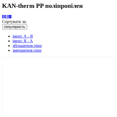
KAN-therm PP поліпропілен
Сортувати за:
популярність
імені: А - Я
імені: Я - А
збільшення ціни
зменшення ціни