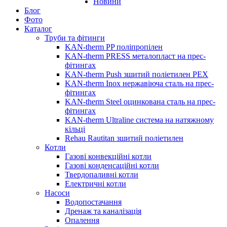
Новини
Блог
Фото
Каталог
Труби та фітинги
KAN-therm PP поліпропілен
KAN-therm PRESS металопласт на прес-
фітингах
KAN-therm Push зшитий поліетилен PEX
KAN-therm Inox нержавіюча сталь на прес-
фітингах
KAN-therm Steel оцинкована сталь на прес-
фітингах
KAN-therm Ultraline система на натяжному
кільці
Rehau Rautitan зшитий поліетилен
Котли
Газові конвекційні котли
Газові конденсаційні котли
Твердопаливні котли
Електричні котли
Насоси
Водопостачання
Дренаж та каналізація
Опалення