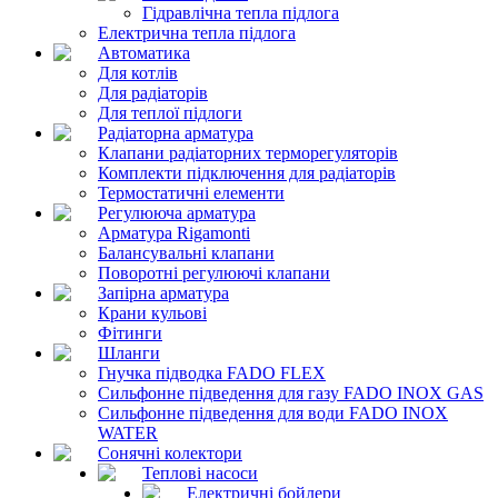
Гідравлічна тепла підлога
Електрична тепла підлога
Автоматика
Для котлів
Для радіаторів
Для теплої підлоги
Радіаторна арматура
Клапани радіаторних терморегуляторів
Комплекти підключення для радіаторів
Термостатичні елементи
Регулююча арматура
Арматура Rigamonti
Балансувальні клапани
Поворотні регулюючі клапани
Запірна арматура
Крани кульові
Фітинги
Шланги
Гнучка підводка FADO FLEX
Сильфонне підведення для газу FADO INOX GAS
Сильфонне підведення для води FADO INOX
WATER
Сонячні колектори
Теплові насоси
Електричні бойлери