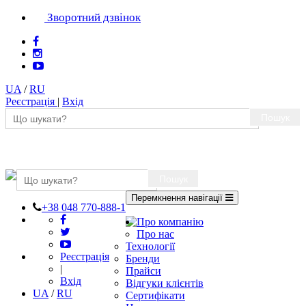
Зворотний дзвінок
UA
/
RU
Реєстрація
|
Вхід
Пошук
Пошук
Перемкнення навігації
+38 048 770-888-1
Про компанію
Про нас
Технології
Реєстрація
Бренди
|
Прайси
Вхід
Відгуки клієнтів
UA
/
RU
Сертифікати