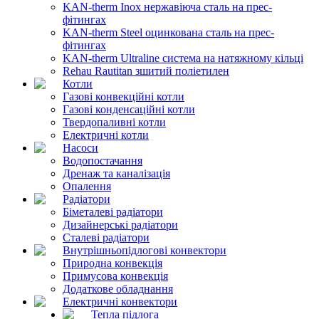
KAN-therm Inox нержавіюча сталь на прес-
фітингах
KAN-therm Steel оцинкована сталь на прес-
фітингах
KAN-therm Ultraline система на натяжному кільці
Rehau Rautitan зшитий поліетилен
Котли
Газові конвекційні котли
Газові конденсаційні котли
Твердопаливні котли
Електричні котли
Насоси
Водопостачання
Дренаж та каналізація
Опалення
Радіатори
Біметалеві радіатори
Дизайнерські радіатори
Сталеві радіатори
Внутрішньопідлогові конвектори
Природна конвекція
Примусова конвекція
Додаткове обладнання
Електричні конвектори
Тепла підлога