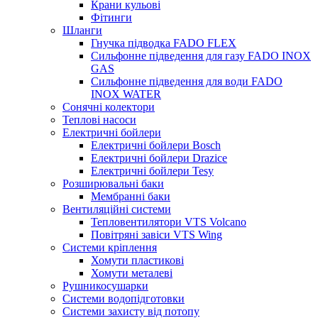
Крани кульові
Фітинги
Шланги
Гнучка підводка FADO FLEX
Сильфонне підведення для газу FADO INOX
GAS
Сильфонне підведення для води FADO
INOX WATER
Сонячні колектори
Теплові насоси
Електричні бойлери
Електричні бойлери Bosch
Електричні бойлери Drazice
Електричні бойлери Tesy
Розширювальні баки
Мембранні баки
Вентиляційні системи
Тепловентилятори VTS Volcano
Повітряні завіси VTS Wing
Системи кріплення
Хомути пластикові
Хомути металеві
Рушникосушарки
Системи водопідготовки
Системи захисту від потопу