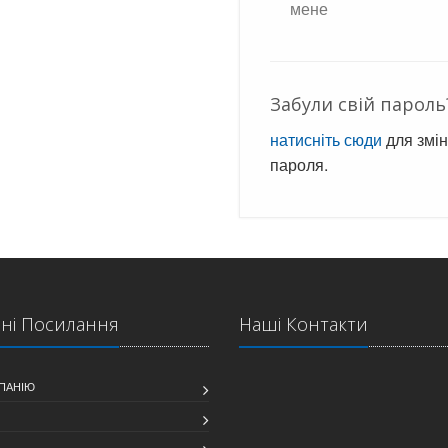
мене
Забули свій пароль
натисніть сюди
для змі
пароля.
ні Посилання
Наші Контакти
ПАНІЮ