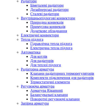
Радіатори
Біметалеві радіатори
Дизайнерські радіатори
Сталеві радіатори
Внутрішньопідлогові конвектори
Природна конвекція
Примусова конвекція
Додаткове обладнання
Електричні конвектори
Тепла підлога
Гідравлічна тепла підлога
Електрична тепла підлога
Автоматика
Для котлів
Для радіаторів
Для теплої підлоги
Радіаторна арматура
Клапани радіаторних терморегуляторів
Комплекти підключення для радіаторів
Термостатичні елементи
Регулююча арматура
Арматура Rigamonti
Балансувальні клапани
Поворотні регулюючі клапани
Запірна арматура