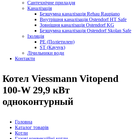
Сантехнічне приладдя
Каналізація
Безшумна каналізація Rehau Raupiano
Внутрішня каналізація Ostendorf HT Safe
Зовнішня каналізація Ostendorf KG
Безшумна каналізація Ostendorf Skolan Safe
Ізоляція
PE (Поліетилен)
ST (Каучук)
Лічильники води
Контакти
Котел Viessmann Vitopend
100-W 29,9 кВт
одноконтурный
Головна
Каталог товарів
Котли
Газові конвекційні котли