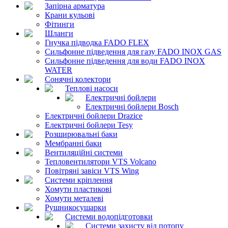
Запірна арматура
Крани кульові
Фітинги
Шланги
Гнучка підводка FADO FLEX
Сильфонне підведення для газу FADO INOX GAS
Сильфонне підведення для води FADO INOX
WATER
Сонячні колектори
Теплові насоси
Електричні бойлери
Електричні бойлери Bosch
Електричні бойлери Drazice
Електричні бойлери Tesy
Розширювальні баки
Мембранні баки
Вентиляційні системи
Тепловентилятори VTS Volcano
Повітряні завіси VTS Wing
Системи кріплення
Хомути пластикові
Хомути металеві
Рушникосушарки
Системи водопідготовки
Системи захисту від потопу