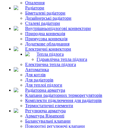
Опалення
Радіатори
Біметалеві радіатори
Дизайнерські радіатори
Сталеві радіатори
Внутрішньопідлогові конвектори
Природна конвекція
Примусова конвекція
Додаткове обладнання
Електричні конвектори
Тепла підлога
Гідравлічна тепла підлога
Електрична тепла підлога
Автоматика
Для котлів
Для радіаторів
Для теплої підлоги
Радіаторна арматура
Клапани радіаторних терморегуляторів
Комплекти підключення для радіаторів
Термостатичні елементи
Регулююча арматура
Арматура Rigamonti
Балансувальні клапани
Поворотні регулюючі клапани