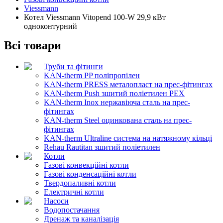
Viessmann
Котел Viessmann Vitopend 100-W 29,9 кВт
одноконтурний
Всі товари
Труби та фітинги
KAN-therm PP поліпропілен
KAN-therm PRESS металопласт на прес-фітингах
KAN-therm Push зшитий поліетилен PEX
KAN-therm Inox нержавіюча сталь на прес-
фітингах
KAN-therm Steel оцинкована сталь на прес-
фітингах
KAN-therm Ultraline система на натяжному кільці
Rehau Rautitan зшитий поліетилен
Котли
Газові конвекційні котли
Газові конденсаційні котли
Твердопаливні котли
Електричні котли
Насоси
Водопостачання
Дренаж та каналізація