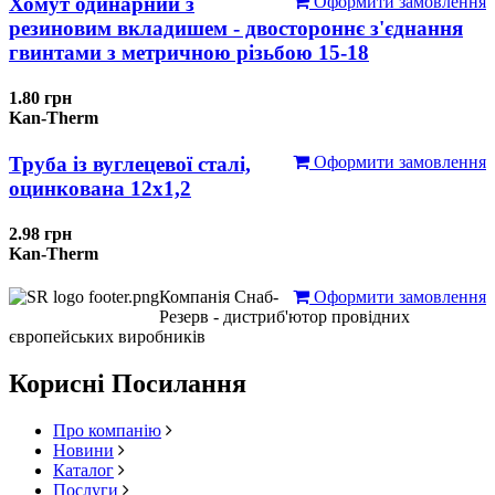
Хомут одинарний з
Оформити замовлення
резиновим вкладишем - двостороннє з'єднання
гвинтами з метричною різьбою 15-18
1.80 грн
Kan-Therm
Труба із вуглецевої сталі,
Оформити замовлення
оцинкована 12x1,2
2.98 грн
Kan-Therm
Компанія Снаб-
Оформити замовлення
Резерв - дистриб'ютор провідних
європейських виробників
Корисні Посилання
Про компанію
Новини
Каталог
Послуги