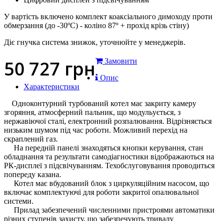
У вартість включено комплект коаксіального димоходу проти
обмерзання (до -30ºС) - коліно 87º + прохід крізь стіну)
Діє гнучка система знижок, уточнюйте у менеджерів.
50 727
грн
Замовити
Опис
Характеристики
Одноконтурний турбований котел має закриту камеру
згоряння, атмосферний пальник, що модульується, з
нержавіючої сталі, електронний розпалювання. Відрізняється
низьким шумом під час роботи. Можливий перехід на
скраплений газ.
На передній панелі знаходяться кнопки керування, стан
обладнання та результати самодіагностики відображаються на
РК-дисплеї з підсвічуванням. Техобслуговування проводиться
попереду казана.
Котел має вбудований блок з циркуляційним насосом, що
включає комплектуючі для роботи закритої опалювальної
системи.
Прилад забезпечений численними пристроями автоматики
різних ступенів захисту, що забезпечують тривалу