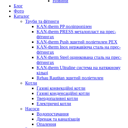
Новини
Блог
Фото
Каталог
Труби та фітинги
KAN-therm PP поліпропілен
KAN-therm PRESS металопласт на прес-
фітингах
KAN-therm Push зшитий поліетилен PEX
KAN-therm Inox нержавіюча сталь на прес-
фітингах
KAN-therm Steel оцинкована сталь на прес-
фітингах
KAN-therm Ultraline система на натяжному
кільці
Rehau Rautitan зшитий поліетилен
Котли
Газові конвекційні котли
Газові конденсаційні котли
Твердопаливні котли
Електричні котли
Насоси
Водопостачання
Дренаж та каналізація
Опалення