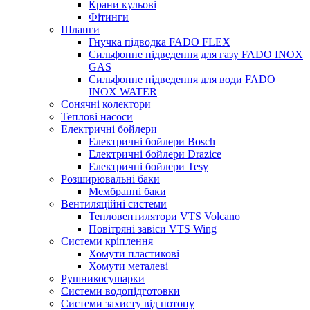
Крани кульові
Фітинги
Шланги
Гнучка підводка FADO FLEX
Сильфонне підведення для газу FADO INOX
GAS
Сильфонне підведення для води FADO
INOX WATER
Сонячні колектори
Теплові насоси
Електричні бойлери
Електричні бойлери Bosch
Електричні бойлери Drazice
Електричні бойлери Tesy
Розширювальні баки
Мембранні баки
Вентиляційні системи
Тепловентилятори VTS Volcano
Повітряні завіси VTS Wing
Системи кріплення
Хомути пластикові
Хомути металеві
Рушникосушарки
Системи водопідготовки
Системи захисту від потопу