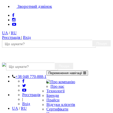
Зворотний дзвінок
UA
/
RU
Реєстрація
|
Вхід
Пошук
Пошук
Перемкнення навігації
+38 048 770-888-1
Про компанію
Про нас
Технології
Реєстрація
Бренди
|
Прайси
Вхід
Відгуки клієнтів
UA
/
RU
Сертифікати