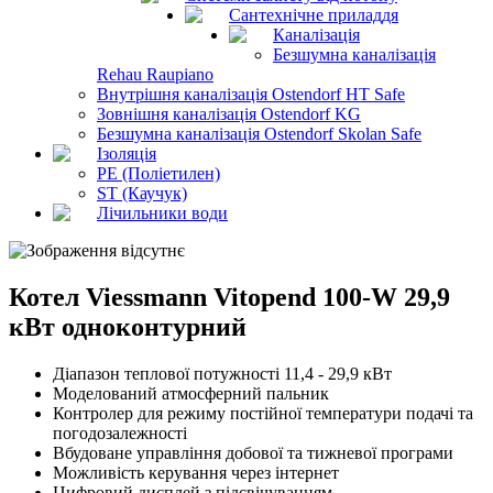
Сантехнічне приладдя
Каналізація
Безшумна каналізація
Rehau Raupiano
Внутрішня каналізація Ostendorf HT Safe
Зовнішня каналізація Ostendorf KG
Безшумна каналізація Ostendorf Skolan Safe
Ізоляція
PE (Поліетилен)
ST (Каучук)
Лічильники води
Котел Viessmann Vitopend 100-W 29,9
кВт одноконтурний
Діапазон теплової потужності 11,4 - 29,9 кВт
Моделований атмосферний пальник
Контролер для режиму постійної температури подачі та
погодозалежності
Вбудоване управління добової та тижневої програми
Можливість керування через інтернет
Цифровий дисплей з підсвічуванням