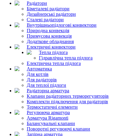
Радіатори
Біметалеві радіатори
Дизайнерські радіатори
Сталеві радіатори
Внутрішньопідлогові конвектори
Природна конвекція
Примусова конвекція
Додаткове обладнання
Електричні конвектори
Тепла підлога
Гідравлічна тепла підлога
Електрична тепла підлога
Автоматика
Для котлів
Для радіаторів
Для теплої підлоги
Радіаторна арматура
Клапани радіаторних терморегуляторів
Комплекти підключення для радіаторів
Термостатичні елементи
Регулююча арматура
Арматура Rigamonti
Балансувальні клапани
Поворотні регулюючі клапани
Запірна арматура