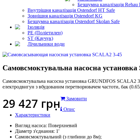
Безшумна каналізація Rehau 
Внутрішня каналізація Ostendorf HT Safe
Зовнішня каналізація Ostendorf KG
Безшумна каналізація Ostendorf Skolan Safe
Ізоляція
PE (Поліетилен)
ST (Каучук)
Лічильники води
Самовсмоктувальна насосна установка
Самовсмоктувальна насосна установка GRUNDFOS SCALA2 3-45 в
електродвигун з вбудованим перетворювачем частоти, бак (0.65л
29 427
грн
Замовити
Опис
Характеристики
Вигляд насоса: Поверхневий
Діаметр з'єднання: 1'
Самовсмоктувальний (з глибини до 8м);