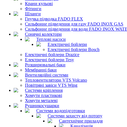
Крани кульові
Фітинги
Шланги
Гнучка підводка FADO FLEX
Сильфонне підведення для газу FADO INOX GAS
Сильфонне підведення для води FADO INOX WAT
Сонячні колектори
Теплові насоси
Електричні бойлери
Електричні бойлери Bosch
Електричні бойлери Drazice
Електричні бойлери Tesy
Розширювальні баки
Мембранні баки
Вентиляційні системи
Тепловентилятори VTS Volcano
Повітряні завіси VTS Wing
Системи кріплення
Хомути пластикові
Хомути металеві
Рушникосушарки
Системи водопідготовки
Системи захисту від потопу
Сантехнічне приладдя
Каналізація