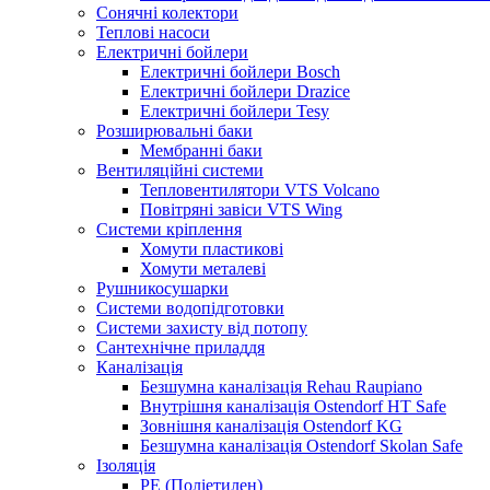
Сонячні колектори
Теплові насоси
Електричні бойлери
Електричні бойлери Bosch
Електричні бойлери Drazice
Електричні бойлери Tesy
Розширювальні баки
Мембранні баки
Вентиляційні системи
Тепловентилятори VTS Volcano
Повітряні завіси VTS Wing
Системи кріплення
Хомути пластикові
Хомути металеві
Рушникосушарки
Системи водопідготовки
Системи захисту від потопу
Сантехнічне приладдя
Каналізація
Безшумна каналізація Rehau Raupiano
Внутрішня каналізація Ostendorf HT Safe
Зовнішня каналізація Ostendorf KG
Безшумна каналізація Ostendorf Skolan Safe
Ізоляція
PE (Поліетилен)