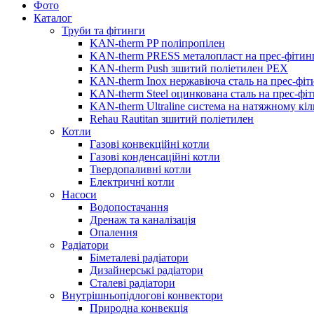
Фото
Каталог
Труби та фітинги
KAN-therm PP поліпропілен
KAN-therm PRESS металопласт на прес-фітин
KAN-therm Push зшитий поліетилен PEX
KAN-therm Inox нержавіюча сталь на прес-фіт
KAN-therm Steel оцинкована сталь на прес-фі
KAN-therm Ultraline система на натяжному кіл
Rehau Rautitan зшитий поліетилен
Котли
Газові конвекційні котли
Газові конденсаційні котли
Твердопаливні котли
Електричні котли
Насоси
Водопостачання
Дренаж та каналізація
Опалення
Радіатори
Біметалеві радіатори
Дизайнерські радіатори
Сталеві радіатори
Внутрішньопідлогові конвектори
Природна конвекція