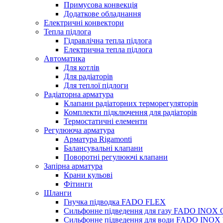
Примусова конвекція
Додаткове обладнання
Електричні конвектори
Тепла підлога
Гідравлічна тепла підлога
Електрична тепла підлога
Автоматика
Для котлів
Для радіаторів
Для теплої підлоги
Радіаторна арматура
Клапани радіаторних терморегуляторів
Комплекти підключення для радіаторів
Термостатичні елементи
Регулююча арматура
Арматура Rigamonti
Балансувальні клапани
Поворотні регулюючі клапани
Запірна арматура
Крани кульові
Фітинги
Шланги
Гнучка підводка FADO FLEX
Сильфонне підведення для газу FADO INOX
Сильфонне підведення для води FADO INO