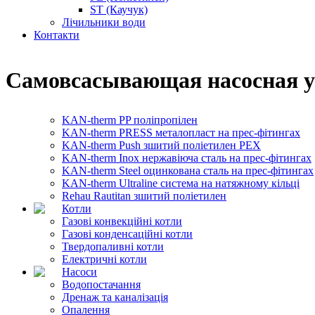
ST (Каучук)
Лічильники води
Контакти
Самовсасывающая насосная у
KAN-therm PP поліпропілен
KAN-therm PRESS металопласт на прес-фітингах
KAN-therm Push зшитий поліетилен PEX
KAN-therm Inox нержавіюча сталь на прес-фітингах
KAN-therm Steel оцинкована сталь на прес-фітингах
KAN-therm Ultraline система на натяжному кільці
Rehau Rautitan зшитий поліетилен
Котли
Газові конвекційні котли
Газові конденсаційні котли
Твердопаливні котли
Електричні котли
Насоси
Водопостачання
Дренаж та каналізація
Опалення