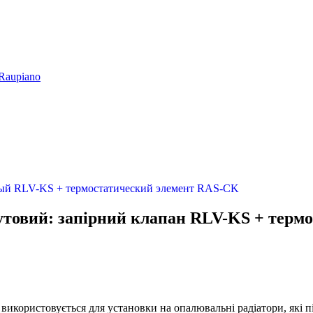
Raupiano
утовий: запірний клапан RLV-KS + терм
користовується для установки на опалювальні радіатори, які п