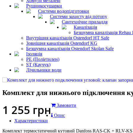
Хомути металеві
Рушникосушарки
Системи водопідготовки
Системи захисту від потопу
Сантехнічне приладдя
Каналізація
Безшумна каналізація Rehau 
Внутрішня каналізація Ostendorf HT Safe
Зовнішня каналізація Ostendorf KG
Безшумна каналізація Ostendorf Skolan Safe
Ізоляція
PE (Поліетилен)
ST (Каучук)
Лічильники води
Комплект для нижнього підключення к
1 255
грн
Замовити
Опис
Характеристики
Комплект термостатичний кутовий Danfoss RAS-CK + RLV-KS ви