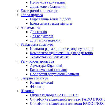
Примусова конвекція
Додаткове обладнання
Електричні конвектори
Тепла підлога
Гідравлічна тепла підлога
Електрична тепла підлога
Автоматика
Для котлів
Для радіаторів
Для теплої підлоги
Радіаторна арматура
Клапани радіаторних терморегуляторів
Комплекти підключення для радіаторів
Термостатичні елементи
Регулююча арматура
Арматура Rigamonti
Балансувальні клапани
Поворотні регулюючі клапани
Запірна арматура
Крани кульові
Фітинги
Шланги
Гнучка підводка FADO FLEX
Сильфонне підведення для газу FADO INOX
Сильфонне підведення для води FADO INO