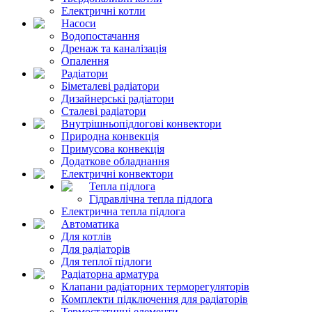
Електричні котли
Насоси
Водопостачання
Дренаж та каналізація
Опалення
Радіатори
Біметалеві радіатори
Дизайнерські радіатори
Сталеві радіатори
Внутрішньопідлогові конвектори
Природна конвекція
Примусова конвекція
Додаткове обладнання
Електричні конвектори
Тепла підлога
Гідравлічна тепла підлога
Електрична тепла підлога
Автоматика
Для котлів
Для радіаторів
Для теплої підлоги
Радіаторна арматура
Клапани радіаторних терморегуляторів
Комплекти підключення для радіаторів
Термостатичні елементи