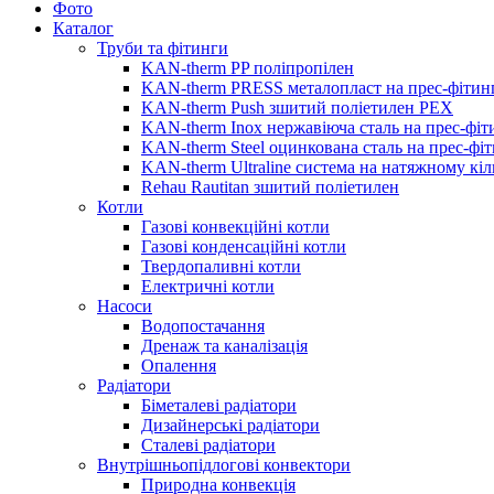
Фото
Каталог
Труби та фітинги
KAN-therm PP поліпропілен
KAN-therm PRESS металопласт на прес-фітин
KAN-therm Push зшитий поліетилен PEX
KAN-therm Inox нержавіюча сталь на прес-фіт
KAN-therm Steel оцинкована сталь на прес-фі
KAN-therm Ultraline система на натяжному кіл
Rehau Rautitan зшитий поліетилен
Котли
Газові конвекційні котли
Газові конденсаційні котли
Твердопаливні котли
Електричні котли
Насоси
Водопостачання
Дренаж та каналізація
Опалення
Радіатори
Біметалеві радіатори
Дизайнерські радіатори
Сталеві радіатори
Внутрішньопідлогові конвектори
Природна конвекція