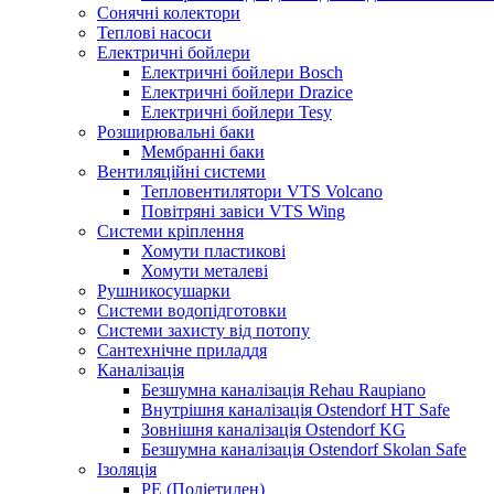
Сонячні колектори
Теплові насоси
Електричні бойлери
Електричні бойлери Bosch
Електричні бойлери Drazice
Електричні бойлери Tesy
Розширювальні баки
Мембранні баки
Вентиляційні системи
Тепловентилятори VTS Volcano
Повітряні завіси VTS Wing
Системи кріплення
Хомути пластикові
Хомути металеві
Рушникосушарки
Системи водопідготовки
Системи захисту від потопу
Сантехнічне приладдя
Каналізація
Безшумна каналізація Rehau Raupiano
Внутрішня каналізація Ostendorf HT Safe
Зовнішня каналізація Ostendorf KG
Безшумна каналізація Ostendorf Skolan Safe
Ізоляція
PE (Поліетилен)