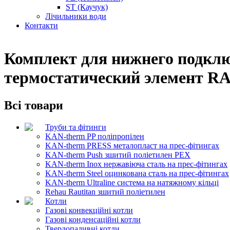
ST (Каучук)
Лічильники води
Контакти
Комплект для нижнего подклю
термостатический элемент R
Всі товари
Труби та фітинги
KAN-therm PP поліпропілен
KAN-therm PRESS металопласт на прес-фітингах
KAN-therm Push зшитий поліетилен PEX
KAN-therm Inox нержавіюча сталь на прес-фітингах
KAN-therm Steel оцинкована сталь на прес-фітингах
KAN-therm Ultraline система на натяжному кільці
Rehau Rautitan зшитий поліетилен
Котли
Газові конвекційні котли
Газові конденсаційні котли
Твердопаливні котли