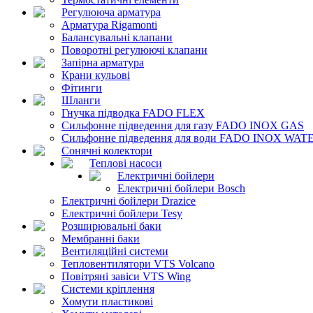
Регулююча арматура
Арматура Rigamonti
Балансувальні клапани
Поворотні регулюючі клапани
Запірна арматура
Крани кульові
Фітинги
Шланги
Гнучка підводка FADO FLEX
Сильфонне підведення для газу FADO INOX GAS
Сильфонне підведення для води FADO INOX WAT
Сонячні колектори
Теплові насоси
Електричні бойлери
Електричні бойлери Bosch
Електричні бойлери Drazice
Електричні бойлери Tesy
Розширювальні баки
Мембранні баки
Вентиляційні системи
Тепловентилятори VTS Volcano
Повітряні завіси VTS Wing
Системи кріплення
Хомути пластикові